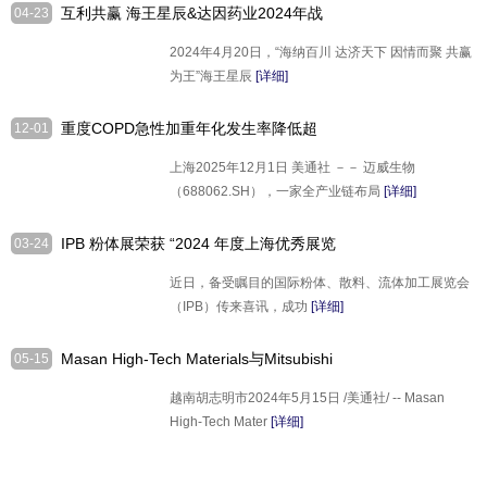
互利共赢 海王星辰&达因药业2024年战
04-23
略签约圆满举行
2024年4月20日，“海纳百川 达济天下 因情而聚 共赢
为王”海王星辰
[详细]
重度COPD急性加重年化发生率降低超
12-01
40％，迈威生物抗ST2单抗创新药
上海2025年12月1日 美通社 －－ 迈威生物
9MW1911公布IIa期临床研究结果
（688062.SH），一家全产业链布局
[详细]
IPB 粉体展荣获 “2024 年度上海优秀展览
03-24
会” 称号，展会同期活动精彩奉送！
近日，备受瞩目的国际粉体、散料、流体加工展览会
（IPB）传来喜讯，成功
[详细]
Masan High-Tech Materials与Mitsubishi
05-15
Materials Corporation Group达成框架协
越南胡志明市2024年5月15日 /美通社/ -- Masan
议
High-Tech Mater
[详细]