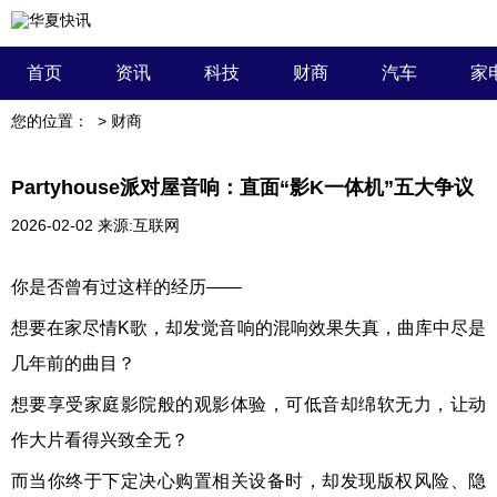
首页
资讯
科技
财商
汽车
家
您的位置：
>
财商
Partyhouse派对屋音响：直面“影K一体机”五大争议
2026-02-02
来源:互联网
你是否曾有过这样的经历——
想要在家尽情K歌，却发觉音响的混响效果失真，曲库中尽是
几年前的曲目？
想要享受家庭影院般的观影体验，可低音却绵软无力，让动
作大片看得兴致全无？
而当你终于下定决心购置相关设备时，却发现版权风险、隐