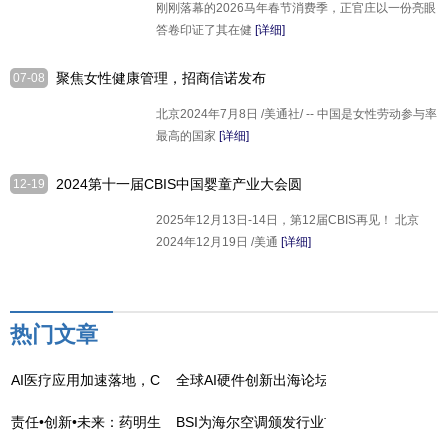
刚刚落幕的2026马年春节消费季，正官庄以一份亮眼
答卷印证了其在健
[详细]
聚焦女性健康管理，招商信诺发布
07-08
《2024女性健康影响力洞察报告》
北京2024年7月8日 /美通社/ -- 中国是女性劳动参与率
最高的国家
[详细]
2024第十一届CBIS中国婴童产业大会圆
12-19
满收官
2025年12月13日-14日，第12届CBIS再见！ 北京
2024年12月19日 /美通
[详细]
热门文章
AI医疗应用加速落地，CMEF直击理邦技术布局
全球AI硬件创新出海论坛ITES站：共探科
责任•创新•未来：药明生物发布2024年《可持续发展报告》
BSI为海尔空调颁发行业首张ISO 20400