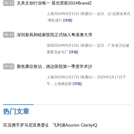
文具文创行业唯一 晨光荣获2024BrandZ
09-12
中国创新明星品牌大奖
上海2024年9月12日 /美通社/ -- 近日，以“品牌未来式
·增长进行
[详细]
深圳新风和睦家医院正式纳入粤港澳大湾
09-13
区"港澳药械通"第三批指定医疗机构
深圳2024年9月13日 /美通社/ -- 近日，广东省卫生健
康委员会与广
[详细]
聚焦重症救治，德达医院第一季度学术沙
03-02
龙成功举办
上海2025年2月27日 /美通社/ -- 2025年2月17日下
午，上海德达医
[详细]
热门文章
匹克携手罗马尼亚奥委会，再启八年荣耀新征程
飞利浦Azurion ClarityIQ血管造影系统亮相