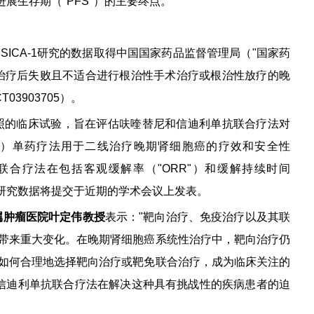
无进展生存期（"PFS"）的主要终点。
ICA-1研究的数据取得中国国家药品监督管理局（"国家药
治疗后失败且不适合进行根治性手术治疗或根治性放疗的晚
T03903705
）。
性对照的临床试验，旨在评估呋喹替尼和信迪利单抗联合疗法对
olimus）单药疗法用于二线治疗晚期肾细胞癌的疗效和安全性
联合疗法在包括客观缓解率（"ORR"）和缓解持续时间
的研究数据将提交于近期的学术会议上发表。
属肿瘤医院叶定伟教授
表示："靶向治疗、免疫治疗以及其联
带来重大变化。在晚期肾细胞癌系统性治疗中，靶向治疗仍
如何合理地选择靶向治疗或靶免联合治疗，成为临床关注的
尼和信迪利单抗联合疗法在解决这种具有挑战性的疾病患者的迫