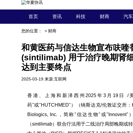
首页
资讯
科技
财商
汽车
您的位置：
>
财商
和黄医药与信达生物宣布呋喹替尼 (
(sintilimab) 用于治疗晚期肾
达到主要终点
2025-03-19
来源:互联网
香港、上海和新泽西州2025年3月19日 
药
"或"HUTCHMED"）（纳斯达克/伦敦证交所：
Biologics, Inc.，简称"信达生物"或"Inno
（sintilimab）联合疗法用于二线治疗局部晚期或转