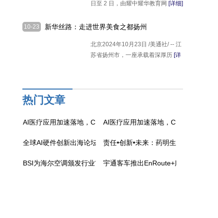
日至 2 日，由耀中耀华教育网
[详细]
新华丝路：走进世界美食之都扬州
10-23
北京2024年10月23日 /美通社/ -- 江
苏省扬州市，一座承载着深厚历
[详
细]
热门文章
AI医疗应用加速落地，CMEF直击理邦技术布局
AI医疗应用加速落地，CMEF直击理
全球AI硬件创新出海论坛ITES站：共探科技出海新机遇
责任•创新•未来：药明生物发布202
BSI为海尔空调颁发行业首张ISO 20400可持续采购符合性声明
宇通客车推出EnRoute+服务：以