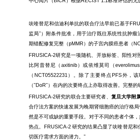
中心阅片（BICR）根据RECIST 1.1标准评估的
呋喹替尼和信迪利单抗的联合疗法早前已基于FRUS
监局"）附条件批准，用于治疗既往系统性抗肿瘤
期错配修复完整（pMMR）的子宫内膜癌患者（
NC
FRUSICA-2研究是一项随机、开放标签、阳
比阿昔替尼（axitinib）或依维莫司（ever
（
NCT05522231
）。除了主要终点PFS外，该
（"DoR"）在内的次要终点上亦取得改善。完整
FRUSICA-2研究的联合主要研究者、
复旦大学附
合疗法方案的快速发展为晚期肾细胞癌的治疗格局
然是不可或缺的重要手段。对于不同的患者个体，
热点。FRUSICA-2 研究的结果凸显了呋喹替
切医疗需求方面的潜力。"