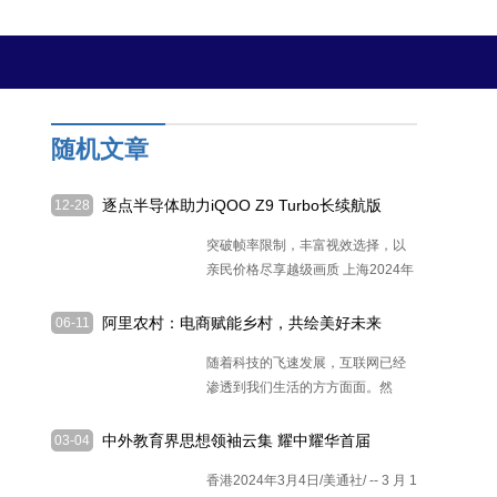
随机文章
逐点半导体助力iQOO Z9 Turbo长续航版
12-28
带来旗舰级视觉体验
突破帧率限制，丰富视效选择，以
亲民价格尽享越级画质 上海2024年
12
[详细]
阿里农村：电商赋能乡村，共绘美好未来
06-11
随着科技的飞速发展，互联网已经
渗透到我们生活的方方面面。然
而，在
[详细]
中外教育界思想领袖云集 耀中耀华首届
03-04
国际教育论坛圆满举行
香港2024年3月4日/美通社/ -- 3 月 1