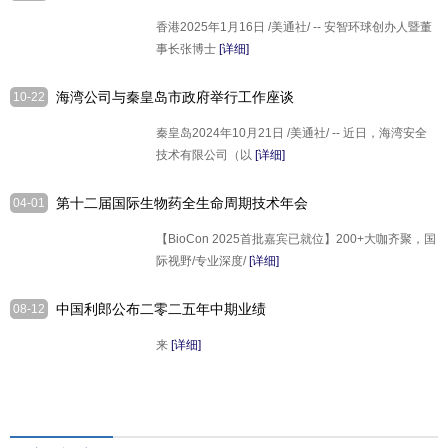
启2025年合作新章
香港2025年1月16日 /美通社/ -- 安智环球创办人暨董
事长张博士
[详细]
海湾公司与秦皇岛市政府举行工作座谈
10-22
深化务实合作
秦皇岛2024年10月21日 /美通社/ -- 近日，海湾安全
技术有限公司（以
[详细]
第十二届国际生物药全生命周期技术年会
04-01
将于7月3日--4日在杭州举办
【BioCon 2025首批嘉宾已就位】200+大咖齐聚，国
际视野/专业深度/
[详细]
中国利郎公布二零二五年中期业绩
08-12
来
[详细]