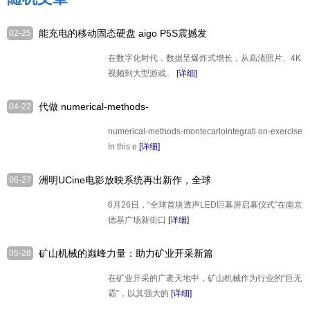
能充电的移动固态硬盘 aigo P5S震撼发
02-25
布！
在数字化时代，数据呈爆炸式增长，从高清照片、4K
视频到大型游戏、
[详细]
代做 numerical-methods-
04-22
montecarlointeg、R编程设计代做
numerical-methods-montecarlointegrati on-exercise
In this e
[详细]
洲明UCine电影放映系统再出新作，全球
06-27
首块透声LED巨幕屏正式启用
6月26日，“全球首块透声LED巨幕屏启幕仪式”在南京
德基广场新街口
[详细]
矿山机械的巅峰力量：助力矿业开采新篇
05-28
章
在矿业开采的广袤天地中，矿山机械作为行业的“巨无
霸”，以其强大的
[详细]