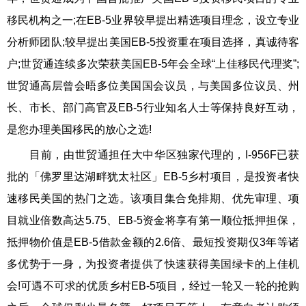
移民机构之一;在EB-5业界较早提出精选项目理念，设立专业
分析师团队;较早提出美国EB-5投资重在项目选择，真诚待客
户;世贸通连续多次荣获美国EB-5年会全球“上佳移民代理奖”;
世贸通高层曾会晤多位美国国会议员，与美国多位议员、州
长、市长、部门高官及EB-5行业知名人士等保持良好互动，
是您办理
美国移民
的放心之选!
目前，由世贸通担任大中华区独家代理的，I-956F已获
批的「佛罗里达湖畔犹太社区」EB-5乡村项目，是投资者快
速移民美国的热门之选。该项目集合免排期、优先审理、项
目就业倍数高达5.75、EB-5资金将享有第一顺位抵押担保，
抵押物价值是EB-5借款金额的2.6倍、最短投资期仅3年等诸
多优势于一身，为投资者提供了快速获得
美国绿卡
的上佳机
会!可遇不可求的优质乡村
EB-5项目
，经过一轮又一轮的抢购