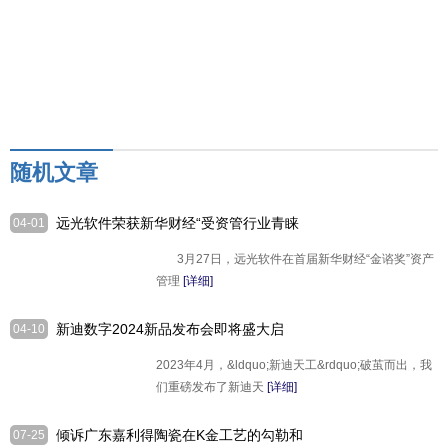
随机文章
远光软件荣获新华财经“受资管行业青睐
04-01
上市公司金谘奖”
3月27日，远光软件在首届新华财经“金谘奖”资产
管理
[详细]
新迪数字2024新品发布会即将盛大启
04-10
幕，亮点先睹为快！
2023年4月，&ldquo;新迪天工&rdquo;破茧而出，我
们重磅发布了新迪天
[详细]
倾诉广东嘉利得陶瓷在K金工艺的勾勒和
07-25