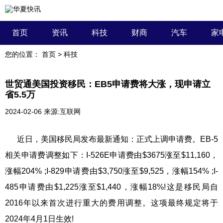
首页
资讯
科技
财商
汽车
家
您的位置：
首页
>
科技
世贸通美国投资移民：EB5申请费将大涨，现申请立
省5.5万
2024-02-06
来源:互联网
近日，美国
移民
局发布最新通知：正式上调申请费。EB-5
相关申请费调整如下：I-526E申请费由$3675涨至$11,160，
涨幅204% ;I-829申请费由$3,750涨至$9,525，涨幅154% ;I-
485申请费由$1,225涨至$1,440，涨幅18%!这是
移民
局自
2016年以来首次进行重大的费用调整。这项最终规定将于
2024年4月1日生效!