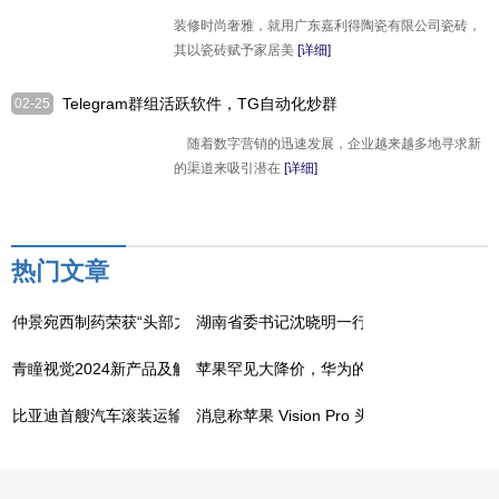
点缀下，整体搭配变得统一和谐
装修时尚奢雅，就用广东嘉利得陶瓷有限公司瓷砖，
其以瓷砖赋予家居美
[详细]
Telegram群组活跃软件，TG自动化炒群
02-25
工具，电报脚本炒群神器
随着数字营销的迅速发展，企业越来越多地寻求新
的渠道来吸引潜在
[详细]
热门文章
仲景宛西制药荣获“头部力量·医药高质量发展成果企业”
湖南省委书记沈晓明一行调研走访吉因加，
青瞳视觉2024新产品及解决方案发布盛典成功举办
苹果罕见大降价，华为的压力给到了？
比亚迪首艘汽车滚装运输船首航，拥有 7000 个标准车位
消息称苹果 Vision Pro 头显虚拟键盘体