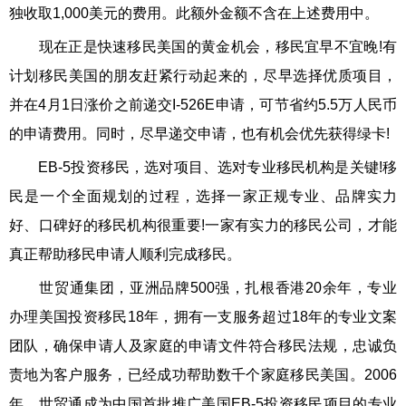
独收取1,000美元的费用。此额外金额不含在上述费用中。
现在正是快速
移民美国
的黄金机会，移民宜早不宜晚!有
计划
移民美国
的朋友赶紧行动起来的，尽早选择优质项目，
并在4月1日涨价之前递交I-526E申请，可节省约5.5万人民币
的申请费用。同时，尽早递交申请，也有机会优先获得绿卡!
EB-5
投资移民
，选对项目、选对专业移民机构是关键!移
民是一个全面规划的过程，选择一家正规专业、品牌实力
好、口碑好的移民机构很重要!一家有实力的
移民公司
，才能
真正帮助移民申请人顺利完成移民。
世贸通
集团，亚洲品牌500强，扎根香港20余年，专业
办理美国
投资移民
18年，拥有一支服务超过18年的专业文案
团队，确保申请人及家庭的申请文件符合移民法规，忠诚负
责地为客户服务，已经成功帮助数千个家庭移民美国。2006
年，
世贸通
成为中国首批推广
美国EB-5投资移民
项目的专业