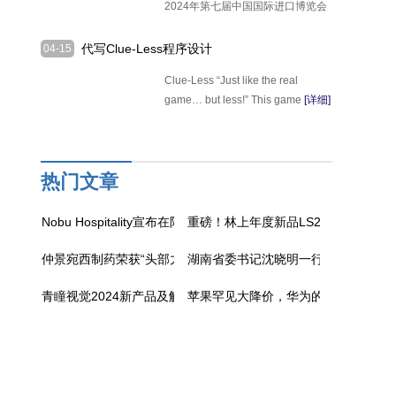
2024年第七届中国国际进口博览会
（下称，进博
[详细]
代写Clue-Less程序设计
04-15
Clue-Less “Just like the real
game… but less!” This game
[详细]
热门文章
Nobu Hospitality宣布在阿曼推出Nobu酒店、餐厅和住宅
重磅！林上年度新品LS239漆膜仪上
仲景宛西制药荣获“头部力量·医药高质量发展成果企业”
湖南省委书记沈晓明一行调研走访吉
青瞳视觉2024新产品及解决方案发布盛典成功举办
苹果罕见大降价，华为的压力给到了