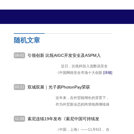
随机文章
引领创新 比瓴AIGC开发安全及ASPM入
09-02
选2024十大创新方向
近日，比瓴科技入选数说安全
《中国网络安全市场十大创新
[详细]
双城双展｜光子易PhotonPay荣获
03-21
CHWE“千帆奖”，亮相福州&深圳两大跨
近年来，在外贸稳增长的背景下，
境电商展
作为外贸新业态的跨境电商继续保
持高
[详细]
索尼连续19年发布《索尼中国可持续发
11-08
展报告》以绿色、感动、责任共筑可持续
（中国，上海）——11月6日， 在
未来