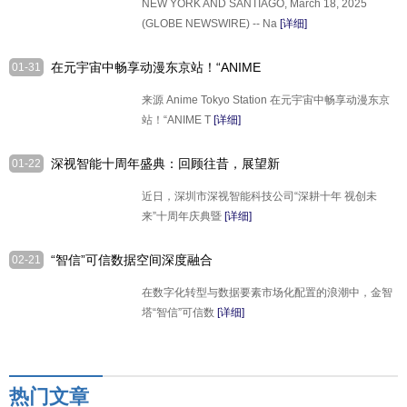
NEW YORK AND SANTIAGO, March 18, 2025
Market Integration in Latin Ameri
(GLOBE NEWSWIRE) -- Na
[详细]
在元宇宙中畅享动漫东京站！“ANIME
01-31
TOKYO STATION ON ROBLOX” 2025
来源 Anime Tokyo Station 在元宇宙中畅享动漫东京
年1月31日（周五）15:00 公开！
站！“ANIME T
[详细]
深视智能十周年盛典：回顾往昔，展望新
01-22
程
近日，深圳市深视智能科技公司“深耕十年 视创未
来”十周年庆典暨
[详细]
“智信”可信数据空间深度融合
02-21
DeepSeek，升级实现数据可信流通智能
在数字化转型与数据要素市场化配置的浪潮中，金智
化！
塔“智信”可信数
[详细]
热门文章