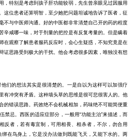
用，特别是考虑到孩子肝功能较弱，先生曾亲眼见过因服用
。这位患者还算明智，至少她把问题坦诚地告诉了医者，征
毫不与中医师沟通。好的中医都非常清楚自己开的药的程度
苦辛咸哪一味，对于剂量的把控是有反复考量的。但是瞒着
师在观察了解患者服药反应时，会心生疑惑，不知究竟是在
辩证思路受到极大的干扰。他会考虑很多因素，唯独没有想
对他们的想法其实是很清楚的。一是自以为这样可以加强疗
里有冲突有矛盾。这种墙头草的思维是很可悲很害人的。他
合的错误思路。药效绝不会机械相加，药味绝不可能简便重
伍禁忌。西医的适应症部分，一般用“功能主治”来描述，而
、相反者，若有毒宜制，可用相畏、相杀者，不尔，勿合用
鱼绑在鸟身上，它是没办法做到既能飞天，又能下水的。两