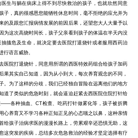
的医生与躺在病床上得不到尽快救治的孩子，也就欣然同意
孩子，真的很感恩您能牺牲休息时间，毫不拒绝的应允并为
来的及跟您汇报病情发展的前因后果，还望您大人大量予以
因为这次高烧时间长，孩子父亲看到孩子的体温在半天内没
厥抽搐危及生命，就决定要去医院打退烧针或者服用西药治
进行语言威胁。
去医院打退烧针，同意用所谓的西医特效药组合给孩子加药
后果其实自己知道，因为从小到大，每次养育观念的不同，
子。为了这样的分歧，我们已经独自冒险在远离他们的地方
知道了类似的危急时刻，就会逼迫赶紧去西医院住院打针给
——各种抽血、CT检查、吃药打针做雾化等，孩子被折腾
用心养育又不学习各种正知正见的心态嗤之以鼻，这种亲情
首给孩子治病求医的漫漫长路上，劳累艰辛还恐惧无助，这
愈这突发的疾病，总结多次危急救治的经验才坚定选择有疗