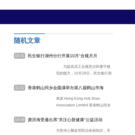
随机文章
民生银行湖州分行开展10月“合规月月
10-31
讲”活动
为提高员工合规意识和遵守规
范的能力，10月29日，民生银行湖
州安
[详细]
香港鹤山同乡会圆满举办第八届鹤山市海
11-11
外联谊会
来源 Hong Kong Hok Shan
Association Limited 香港鹤山同乡
会
[详细]
龚洪海受邀出席“关注心脏健康”公益活动
10-19
为宣传心脑血管防治未病知识，关