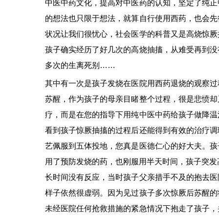
中医中药文化，提高对中医药的认知，坚定了纯正
的想法也只限于想法，就算自行使用西药，也会先
状况让我们很忧心，社会医学的科普又是高烧惊厥
孩子确实经历了好几次的高烧抽搐，从难受再到没
多次的生离死别……
其中有一次是孩子发烧在医院用西药退烧的观察过
苏醒，作为孩子的母亲目睹整个过程，很是悲愤却
疗，而是在您的指导下用纯中医中药给孩子做降温
看到孩子惊厥抽搐的过程后还能得到有效的治疗调
艺佩服到五体投地，您真是医德仁心的好大夫。孩
用了预防发烧的药，也刚服用半天时间，孩子突发
长时间没有反应，当时孩子父亲措手不及的抱去医
样子依然很虚弱。因为见过孩子多次惊厥后苏醒的
未经医院任何抢救措施的紧急情况下抱走了孩子，