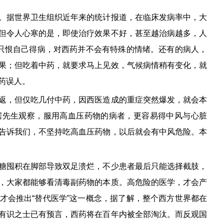
。据世界卫生组织近年来的统计报道，在临床发病率中，大
。但令人心寒的是，即使治疗效果不好，甚至越治病越多，人
，只恨自己得病，对西药并不会有特殊的情绪。还有的病人，
果；但吃着中药，就要求马上见效，气候病情稍有变化，就
药误人。
返，但仅吃几付中药，因西医造成的重症突然爆发，就会本
据先生观察，服用高血压药物的病者，更容易得中风与心脏
告诉我们，不坚持吃高血压药物，以后就会有中风危险。本
糖囤积在脚部导致双足溃烂，不少患者最后只能选择截肢，
，大家都能够看清毒副药物的本质。高危险的医学，才会产
才会推出“替代医学”这一概念，据了解，整个西方世界都在
有识之士已有预言，西药将在百年内被全部淘汰。而反观国