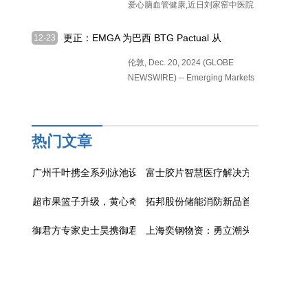
爱心脑血管健康,近日刘家窑中医院
[详细]
更正：EMGA 为巴西 BTG Pactual 从
12-23
EIB 获得 9000 万美元融资
伦敦, Dec. 20, 2024 (GLOBE
NEWSWIRE) -- Emerging Markets
Glo
[详细]
热门文章
广州千叶携全系列泳池设备亮相2025天津沐博会，珍珠岩过滤器
富士胶片智慧医疗解决方案闪耀第91届
超市果篮子升级，黄心奇异果的“小身材高营养”
拓邦股份储能消防新品首发：引领储
御君方专家史士昊携御君方全国专家团队出席2025年动脉粥样硬
上海奕钢物资：勇立潮头，绽放光芒