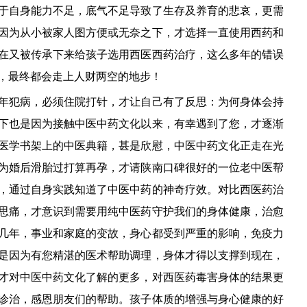
于自身能力不足，底气不足导致了生存及养育的悲哀，更需
因为从小被家人图方便或无奈之下，才选择一直使用西药和
在又被传承下来给孩子选用西医西药治疗，这么多年的错误
，最终都会走上人财两空的地步！
年犯病，必须住院打针，才让自己有了反思：为何身体会持
下也是因为接触中医中药文化以来，有幸遇到了您，才逐渐
医学书架上的中医典籍，甚是欣慰，中医中药文化正走在光
为婚后滑胎过打算再孕，才请陕南口碑很好的一位老中医帮
，通过自身实践知道了中医中药的神奇疗效。对比西医药治
思痛，才意识到需要用纯中医药守护我们的身体健康，治愈
几年，事业和家庭的变故，身心都受到严重的影响，免疫力
是因为有您精湛的医术帮助调理，身体才得以支撑到现在，
才对中医中药文化了解的更多，对西医药毒害身体的结果更
诊治，感恩朋友们的帮助。孩子体质的增强与身心健康的好