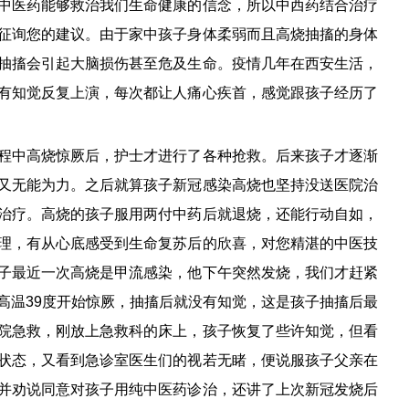
中医药能够救治我们生命健康的信念，所以中西药结合治疗
征询您的建议。由于家中孩子身体柔弱而且高烧抽搐的身体
抽搐会引起大脑损伤甚至危及生命。疫情几年在西安生活，
有知觉反复上演，每次都让人痛心疾首，感觉跟孩子经历了
程中高烧惊厥后，护士才进行了各种抢救。后来孩子才逐渐
又无能为力。之后就算孩子新冠感染高烧也坚持没送医院治
治疗。高烧的孩子服用两付中药后就退烧，还能行动自如，
理，有从心底感受到生命复苏后的欣喜，对您精湛的中医技
子最近一次高烧是甲流感染，他下午突然发烧，我们才赶紧
高温39度开始惊厥，抽搐后就没有知觉，这是孩子抽搐后最
院急救，刚放上急救科的床上，孩子恢复了些许知觉，但看
状态，又看到急诊室医生们的视若无睹，便说服孩子父亲在
并劝说同意对孩子用纯中医药诊治，还讲了上次新冠发烧后