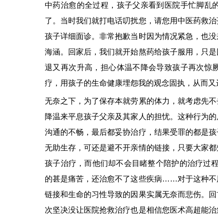
中药治愈的全过程，孩子父亲看到医院手忙脚乱
了。当时我们就打电话叨扰您，请您用中医药救治
孩子详细面诊。非常抱歉当时因为情况紧急，也没
海涵。回家后，我们就开始熬药给孩子服用，只是
退又再次升高，担心体温不降会导致孩子再次惊
疗，用孩子的生命健康埋怨我的观念固执，从而又
无奈之下，为了保存本就劳累的体力，就考虑先不
降温来平息孩子父亲及其家人的担忧。这种行为的
沟通的不畅，最后都妥协治疗，结果受罪的都是孩
无助生存，可还是避不开亲情的链接，只要大家都
孩子治疗，而他们却不会目睹整个陪护的治疗过程
的甚是痛苦，还治愈不了这些疾病……对于这种不
链接和生命的习性导致的因果实属无奈而悲伤。回
次坚决没让医院抢救治疗也是相信您医术高超能治