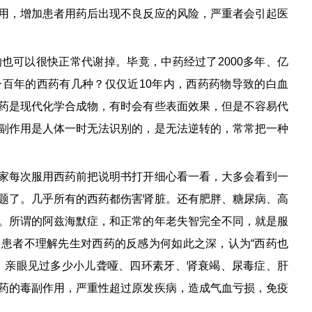
用，增加患者用药后出现不良反应的风险，严重者会引起医
也可以很快正常代谢掉。毕竟，中药经过了2000多年、亿
百年的西药有几种？仅仅近10年内，西药药物导致的白血
药是现代化学合成物，有时会有些表面效果，但是不容易代
副作用是人体一时无法识别的，是无法逆转的，常常把一种
家每次服用西药前把说明书打开细心看一看，大多会看到一
题了。几乎所有的西药都伤害肾脏。还有肥胖、糖尿病、高
。所谓的阿兹海默症，和正常的年老失智完全不同，就是服
患者不理解先生对西药的反感为何如此之深，认为“西药也
，亲眼见过多少小儿聋哑、四环素牙、肾衰竭、尿毒症、肝
药的毒副作用，严重性超过原发疾病，造成气血亏损，免疫