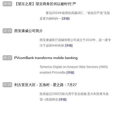
【望京之星】望京商务区何以被时代“严
06-05
选”？
要说2024年刷屏的高频词汇，“老祖宗严选”无疑
是更为独特的一
[详细]
西安康威公司简介
12-13
西安康威医疗器械有限公司成立于2010年，是一家专
注于泌尿外科耗材
[详细]
PVcomBank transforms mobile banking
05-17
for one million customers in Vietnam
Temenos Digital on Amazon Web Services (AWS)
with Temenos Digital on AWS
enabled PVcomBa
[详细]
利古里亚大区 - 五渔村 - 爱之路：7月27
07-29
日（星期六），利古里亚的象征、全世界
投资超过2300万欧元用于安全措施 意大利里奥马焦
最美丽的步道之一将在关闭12年后重新
雷--(美国商业
[详细]
开放