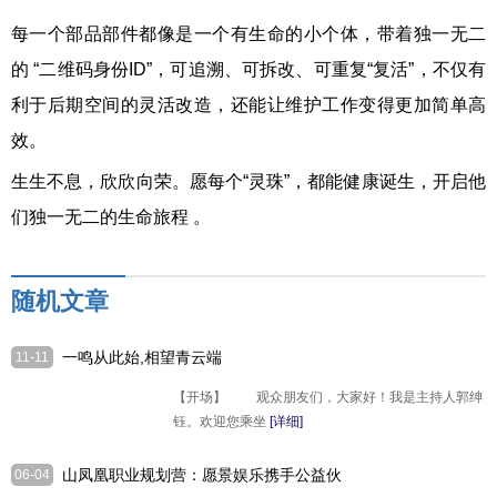
每一个部品部件都像是一个有生命的小个体，带着独一无二
的 “二维码身份ID”，可追溯、可拆改、可重复“复活”，不仅有
利于后期空间的灵活改造，还能让维护工作变得更加简单高
效。
生生不息，欣欣向荣。愿每个“灵珠”，都能健康诞生，开启他
们独一无二的生命旅程 。
随机文章
一鸣从此始,相望青云端
11-11
【开场】 观众朋友们，大家好！我是主持人郭绅
钰。欢迎您乘坐
[详细]
山凤凰职业规划营：愿景娱乐携手公益伙
06-04