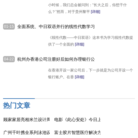
伴，点亮贵州女孩求学梦
小时候，我们总会被问到：“长大之后，你想干什
么？”然而，对于贵州黎平
[详细]
全面系统、中日双语并行的线性代数学习
01-15
教材 ——读《线性代数——中日双语》
《线性代数——中日双语》这本书为学习线性代数提
有感
供了一个全面的
[详细]
杭州办香港公司注册好后如何办理银行公
04-22
司账户，申请开户一般流程
在香港开设一家公司后，下一步就是为公司开设一个
银行账户。在香
[详细]
热门文章
顾家家居亮相米兰设计周：以设计为桥，连接东方美学与全球视野
电影《此心安处》今日上映 《阿甘正传》
广州千叶携全系列泳池设备亮相2025天津沐博会，珍珠岩过滤器成焦
富士胶片智慧医疗解决方案闪耀第91届CME