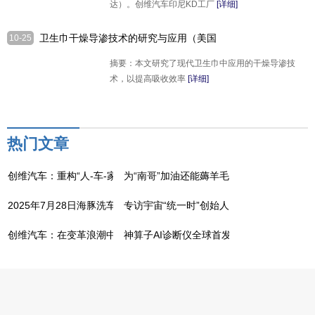
达）。创维汽车印尼KD工厂
[详细]
卫生巾干燥导渗技术的研究与应用（美国
10-25
全意卫生巾提出研究并发布）
摘要：本文研究了现代卫生巾中应用的干燥导渗技
术，以提高吸收效率
[详细]
热门文章
创维汽车：重构“人-车-家”生态，打造未来生活第三空间
为“南哥”加油还能薅羊毛？北京现代南京车
2025年7月28日海豚洗车兼职招募海豚洗车日产轩逸
专访宇宙“统一时”创始人严静一
创维汽车：在变革浪潮中，以实力诠释“靠谱”出行
神算子AI诊断仪全球首发，共轨之家让“修车