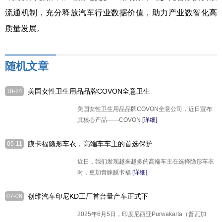
流通机制，充分释放汽车行业数据价值，助力产业数智化高
质量发展。
随机文章
美国女性卫生用品品牌COVON全意卫生
10-24
巾在英国通过电商销售 ，广受好评
美国女性卫生用品品牌COVON全意公司，近日宣布
其核心产品——COVON
[详细]
膜卡福隐形车衣，高端车车主的首选保护
05-11
层
近日，我们发现越来越多的高端车主在选择隐形车衣
时，更加青睐膜卡福
[详细]
创维汽车印尼KD工厂首台量产车正式下
07-06
线
2025年6月5日，印度尼西亚Purwakarta（普瓦加