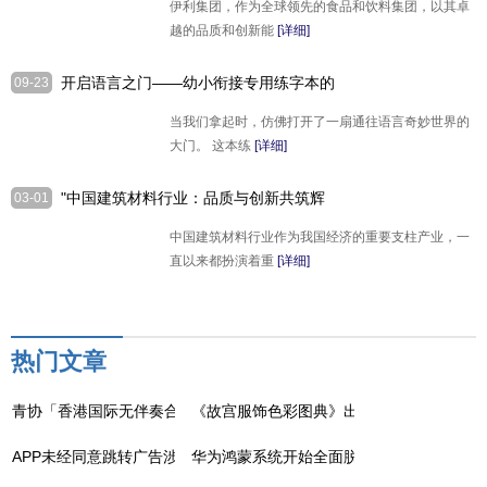
伊利集团，作为全球领先的食品和饮料集团，以其卓
越的品质和创新能
[详细]
开启语言之门——幼小衔接专用练字本的
09-23
奇妙之旅
当我们拿起时，仿佛打开了一扇通往语言奇妙世界的
大门。 这本练
[详细]
"中国建筑材料行业：品质与创新共筑辉
03-01
煌未来"
中国建筑材料行业作为我国经济的重要支柱产业，一
直以来都扮演着重
[详细]
热门文章
青协「香港国际无伴奏合唱节」圆满举行
《故宫服饰色彩图典》出版 精选220件稀有
APP未经同意跳转广告涉嫌违法！规定至少转动35°、3秒以上才能跳转
华为鸿蒙系统开始全面脱离安卓：未适配应