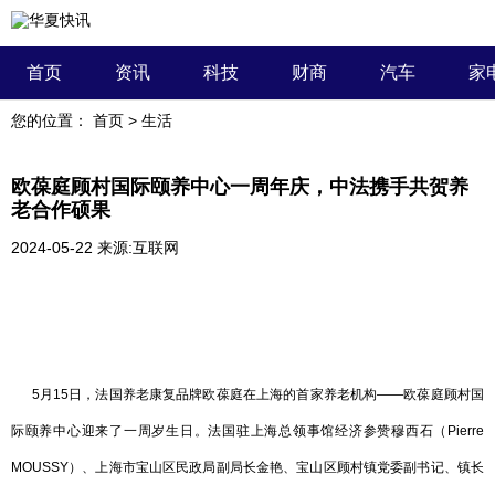
首页
资讯
科技
财商
汽车
家
您的位置：
首页
>
生活
欧葆庭顾村国际颐养中心一周年庆，中法携手共贺养
老合作硕果
2024-05-22
来源:互联网
5月15日，法国养老康复品牌欧葆庭在上海的首家养老机构——欧葆庭顾村国
际颐养中心迎来了一周岁生日。法国驻上海总领事馆经济参赞穆西石（Pierre
MOUSSY）、上海市宝山区民政局副局长金艳、宝山区顾村镇党委副书记、镇长