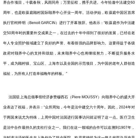
养合作项目，十载春秋，风雨同舟；万里征程，携手共进。今年恰逢中法建交60
周年，也是欧葆庭顾村国际颐养中心开业一周年。活动伊始，欧葆庭中国区首席
执行官柯烨明（Benoit GARCIN）进行了开幕致辞。他表示：“欧葆庭作为中法建
交50周年时的重要外交成果之一，在过去的十年中得到了很好的发展，已经在老
年人专业照护领域建立了良好的声誉、有着很强的品牌影响力。这要得益于各级
政府对颐养中心的支持和鼓励，未来颐养中心也将继续努力，不断提升服务水
平，成为顾村镇、宝山区、上海市以及全国的示范项目，为中国的老年人群创造
福祉，为所有人打造幸福晚年的样板。”
法国驻上海总领事馆经济参赞穆西石（Piere MOUSSY）向颐养中心的盛大开
业表达了祝福，并表示：“众所周知，今年是法中建交六十周年。因此，2024年对
于两国来说尤为特殊，上周中国对法国进行国事访问就证明了这一点。医疗卫生
是法中合作最持久的支柱行业之一。我们在这一领域的合作可以追溯到1907年，
当时讲法语的医生在上海创办了瑞金医院。欧葆庭持续为这一悠久的双边历史贡