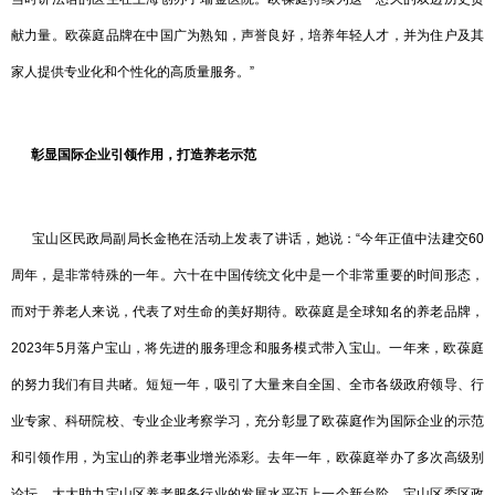
献力量。欧葆庭品牌在中国广为熟知，声誉良好，培养年轻人才，并为住户及其
家人提供专业化和个性化的高质量服务。”
彰显国际企业引领作用，打造养老示范
宝山区民政局副局长金艳在活动上发表了讲话，她说：“今年正值中法建交60
周年，是非常特殊的一年。六十在中国传统文化中是一个非常重要的时间形态，
而对于养老人来说，代表了对生命的美好期待。欧葆庭是全球知名的养老品牌，
2023年5月落户宝山，将先进的服务理念和服务模式带入宝山。一年来，欧葆庭
的努力我们有目共睹。短短一年，吸引了大量来自全国、全市各级政府领导、行
业专家、科研院校、专业企业考察学习，充分彰显了欧葆庭作为国际企业的示范
和引领作用，为宝山的养老事业增光添彩。去年一年，欧葆庭举办了多次高级别
论坛，大大助力宝山区养老服务行业的发展水平迈上一个新台阶。宝山区委区政