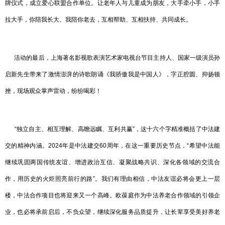
牌仪式，成立爱心联盟合作单位。让老年人与儿童成为朋友，大手牵小手，小手
拉大手，你陪我长大、我陪你老去，互相帮助、互相扶持、共同成长。
活动的最后，上海著名影视歌表演艺术家电视台节目主持人、国家一级演员孙
启新先生带来了激情澎湃的诗歌朗诵《我骄傲我是中国人》，字正腔圆、抑扬顿
挫，现场观众掌声雷动，纷纷喝彩！
“独立自主、相互理解、高瞻远瞩、互利共赢”，这十六个字精准概括了中法建
交的精神内涵。2024年是中法建交60周年，在这一重要历史节点，“希望中法能
继续巩固两国传统友谊、增进政治互信、凝聚战略共识、深化各领域的交流合
作，用历史的火炬照亮前行的路”。我们有理由相信，中法友谊必将会更上一层
楼，中法合作项目也将迎来又一个高峰。欧葆庭作为中法养老合作领域的引领企
业，也必将承前启后，不负众望，继续深化服务品质提升，让长辈享受美好养老