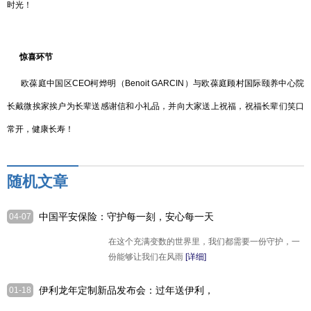
时光！
惊喜环节
欧葆庭中国区CEO柯烨明（Benoit GARCIN）与欧葆庭顾村国际颐养中心院
长戴微挨家挨户为长辈送感谢信和小礼品，并向大家送上祝福，祝福长辈们笑口
常开，健康长寿！
随机文章
中国平安保险：守护每一刻，安心每一天
04-07
在这个充满变数的世界里，我们都需要一份守护，一
份能够让我们在风雨
[详细]
伊利龙年定制新品发布会：过年送伊利，
01-18
龙年喜加伊