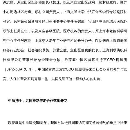
许志康、原宝山区组织部部长张慧珠、以及来自宝山区政府、顾村镇政府、颐养
中心周边社区街道、顾村公园负责人，上海交通大学中法联合医学院专职副院长
张寅、顾村镇菊泉新城社区卫生服务中心主任黄锦成、宝山区中西医结合医院外
联部主任周立仁，以及来自各级医院、医疗机构的负责人，原上海市老龄科学研
究中心主任殷志刚、上海交大老年产业研究所所长张乃子、以及来自上海市养老
服务行业协会、社会组织尽美、剪爱公益、宝山区侨联的代表，上海利联纺织科
技有限公司董事长兼总经理朱永珍、欧葆庭中国区首席执行官CEO 柯烨明
（Benoit GARCIN）、中国区首席运营官COO 邢珊珊等来自社会各界的领导与嘉
宾、入住长辈及家属齐聚一堂，共同见证了这一激动人心的时刻。
中法携手，共同推动养老合作落地开花
欧葆庭是中法建交50周年，我国对法进行国事访问期间签署缔约的重点中法康