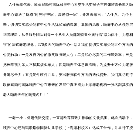
入住长辈代表、欧葆庭顾村国际颐养中心社交生活委员会主席张维青长辈为颐
养中心赠送了锦旗“时光守护家，温暖似一家”，并发表感言：“入住八、九个月
来，切切实实感受到在中心生活犹如家的温馨、集体的温暖，颐养中心从领导层
到管理层，从各服务团队到每一个从业人员都兢兢业业践行着“愿为你手、为您相
守”的法式养老理念，270多天的颐养中心生活让我们切切实实感受到五个方面的
心灵触动：一是发自内心的微笑服务暖人心；二是尽心尽责的工作显效率；三是
把长辈视为亲人不厌其烦似家人；四是颐养主体意识清晰，为提升全方位为老服
务竭尽全力；五是硬件软件并举，突出服务软件方面的迭代提升。我们真切期待
欧葆庭顾村国际颐养中心在未来的发展中真正成为上海养老机构一张名副其实的
老人颐养天年的响亮名片！”
一老一小，促进代际交流，一直是欧葆庭致力推动的文化氛围。此次活动中，
颐养中心还与玛歌瑞特国际幼儿学校（上海顾村校区）达成了合作，并举行了授