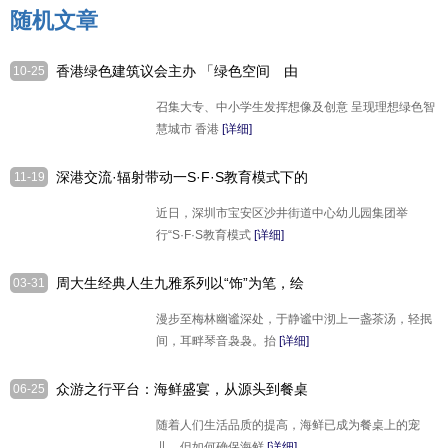
随机文章
香港绿色建筑议会主办 「绿色空间 由
10-25
我创造」学生比赛 2024-2025
召集大专、中小学生发挥想像及创意 呈现理想绿色智
慧城市 香港
[详细]
深港交流·辐射带动一S·F·S教育模式下的
11-19
串课程走出深圳
近日，深圳市宝安区沙井街道中心幼儿园集团举
行“S·F·S教育模式
[详细]
周大生经典人生九雅系列以“饰”为笔，绘
03-31
就生活雅韵
漫步至梅林幽谧深处，于静谧中沏上一盏茶汤，轻抿
间，耳畔琴音袅袅。抬
[详细]
众游之行平台：海鲜盛宴，从源头到餐桌
06-25
的极致体验
随着人们生活品质的提高，海鲜已成为餐桌上的宠
儿。但如何确保海鲜
[详细]