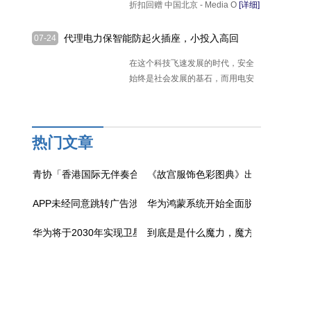
折扣回赠 中国北京 - Media O
[详细]
代理电力保智能防起火插座，小投入高回
07-24
报，上班创业两不误
在这个科技飞速发展的时代，安全
始终是社会发展的基石，而用电安
全更
[详细]
热门文章
青协「香港国际无伴奏合唱节」圆满举行
《故宫服饰色彩图典》出版 精选220
APP未经同意跳转广告涉嫌违法！规定至少转动35°、3秒以上才
华为鸿蒙系统开始全面脱离安卓：未
华为将于2030年实现卫星宽带计划
到底是是什么魔力，魔方问世50年销