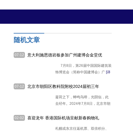
随机文章
意大利施恩德岩板参加广州建博会金堂优
07-12
选·2024大宅全案潮流展
7月8日，第26届中国国际建筑装
饰博览会（简称中国建博会）广
[详
细]
北京市朝阳区教科院附校2024届初三年
07-12
级毕业典礼举行
凝荷之下，蝉鸣鸟啼，光阴似，此
去经年。2024年7月8日，北京市朝
阳区教育
[详细]
喜迎龙年 香港国际机场呈献新春购物礼
02-02
遇
札幌或东京往返机票、双倍积分、