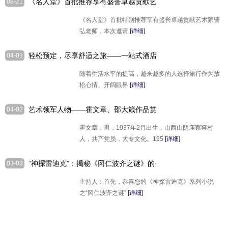
《名人堂》首批推荐享有盛誉卓越贡献艺
08-21
术家·曹弘
《名人堂》首批特别推荐享有盛誉卓越贡献艺术家曹
弘老师，本次邀请
[详细]
轻松预定，尽享舒适之旅——一站式酒店
04-03
预定平台，让您的旅行更加便捷
随着生活水平的提高，越来越多的人选择旅行作为放
松心情、开阔眼界
[详细]
艺术领军人物——霍文章、邵大箴作品赏
04-02
析
霍文章，男，1937年2月出生，山西山阴庙家窑村
人，共产党员，大专文化。195
[详细]
“神探雷迪克”：揭秘《冈仁波齐之谜》的·
03-03
故事
主持人：首先，恭喜您的《神探雷迪克》系列小说
之“冈仁波齐之谜”
[详细]