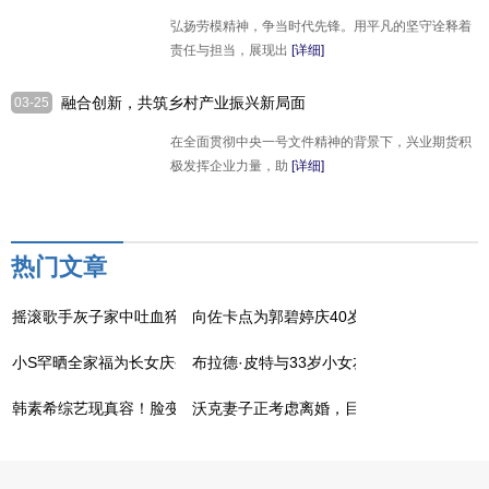
培轩
弘扬劳模精神，争当时代先锋。用平凡的坚守诠释着
责任与担当，展现出
[详细]
融合创新，共筑乡村产业振兴新局面
03-25
在全面贯彻中央一号文件精神的背景下，兴业期货积
极发挥企业力量，助
[详细]
热门文章
摇滚歌手灰子家中吐血猝死，经常熬夜喝酒
向佐卡点为郭碧婷庆40岁生日
小S罕晒全家福为长女庆生
布拉德·皮特与33岁小女友恋情升温，同框
韩素希综艺现真容！脸变形纹路多有双下巴
沃克妻子正考虑离婚，目前她已有六个月的