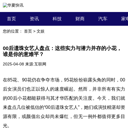
首页
资讯
科技
财商
汽车
家
您的位置：
首页
>
文娱
00后遗珠女艺人盘点：这些实力与潜力并存的小花，
谁是你的意难平？
2025-04-08
来源:互联网
在85花、90花仍在争夺市场，95花纷纷崭露头角的同时，00
后女演员们也正以惊人的速度崛起。然而，并非所有有实力
的00后小花都能获得与其才华匹配的关注度。今天，我们就
来盘点几位被低估的“00后遗珠女艺人”，她们或演技精湛却资
源有限，或颜值出众却尚未爆红，但无一例外都值得更多目
光。