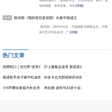
满座的报告厅，激动的学生，不舍的老师、家长；滚
动的视频，张张笑脸，句句
[详细]
陈传国《我的背后是祖国》向新中国成立
03-22
75周年致敬
陈传国，1945年出生，中国国家书画院会员，中国
扇子艺术学会会员，广
[详细]
热门文章
招商蛇口 | 交付界“优等生”，在CID的超强实景兑现力
沪上雅集品龙井 新昌茶香飘万里 "诗路寻味
摇滚歌手灰子家中吐血猝死，经常熬夜喝酒
向佐卡点为郭碧婷庆40岁生日
小S罕晒全家福为长女庆生
布拉德·皮特与33岁小女友恋情升温，同框