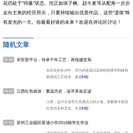
花仍处于“待爆”状态。但正如张子枫、赵今麦等从配角一步步
走向主角的经历所示，只要持续输出优质作品，这些“遗珠”终
有发光的一天。你最看好谁的未来？欢迎在评论区讨论！
随机文章
宋官窑平台：传承千年工艺，再现盛世风
05-06
华
在历史的长河中，宋代的瓷器以其独特的美学韵味和
精湛的工艺技术，成
[详细]
江西红色旅游：重温历史，追寻革命足迹
04-02
江西，这片古老而又充满活力的土地，承载着丰富的
红色历史和文化。在
[详细]
苏州工业园区星浦小学2018级学生毕业
07-03
典礼举行