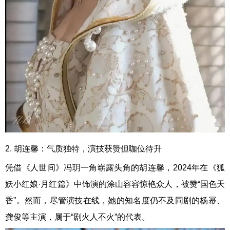
2. 胡连馨：气质独特，演技获赞但咖位待升
凭借《人世间》冯玥一角崭露头角的胡连馨，2024年在《狐
妖小红娘·月红篇》中饰演的涂山容容惊艳众人，被赞“国色天
香”。然而，尽管演技在线，她的知名度仍不及同剧的杨幂、
龚俊等主演，属于“剧火人不火”的代表。