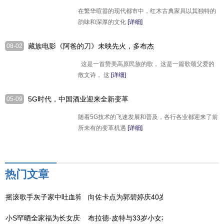
美学
在繁华喧嚣的现代都市中，红木古典家具以其独特的
韵味和深厚的文化
[详细]
藏族电影《阿爸的刀》未映先火，多布杰
08-02
英雄归来，我们共同期待
这是一首赞美高原民族的歌， 这是一篇歌颂父爱的
散文诗， 这
[详细]
5G时代，中国酒业迎来全新变革
05-09
随着5G技术的飞速发展和普及，各行各业都迎来了前
所未有的变革机遇
[详细]
热门文章
摇滚歌手灰子家中吐血猝死，经常熬夜喝酒
向佐卡点为郭碧婷庆40岁生日
小S罕晒全家福为长女庆生
布拉德·皮特与33岁小女友恋情升温，同框