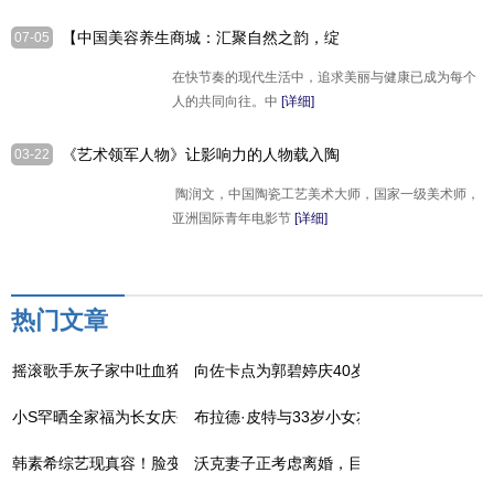
【中国美容养生商城：汇聚自然之韵，绽
07-05
放健康之美】
在快节奏的现代生活中，追求美丽与健康已成为每个
人的共同向往。中
[详细]
《艺术领军人物》让影响力的人物载入陶
03-22
润文--邵大箴作品赏析
陶润文，中国陶瓷工艺美术大师，国家一级美术师，
亚洲国际青年电影节
[详细]
热门文章
摇滚歌手灰子家中吐血猝死，经常熬夜喝酒
向佐卡点为郭碧婷庆40岁生日
小S罕晒全家福为长女庆生
布拉德·皮特与33岁小女友恋情升温，同框
韩素希综艺现真容！脸变形纹路多有双下巴
沃克妻子正考虑离婚，目前她已有六个月的