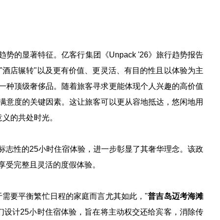
趋势的显著特征。
亿客行集团《Unpack '26》旅行趋势报告
"酒店辗转"以及更有价值、更灵活、有目的性且以体验为主
一种顶级奢侈品。随着旅客寻求更能体现个人兴趣的高价值
满意度的关键因素。这让旅客可以更从容地抵达，悠闲地用
意义的共处时光。
标志性的25小时住宿体验，进一步彰显了其奢华理念。该政
享受完整且灵活的度假体验。
于需要平衡繁忙日程的家庭而言尤其如此，"
普吉岛迈考海滩
们设计25小时住宿体验，旨在将主动权交还给宾客，消除传