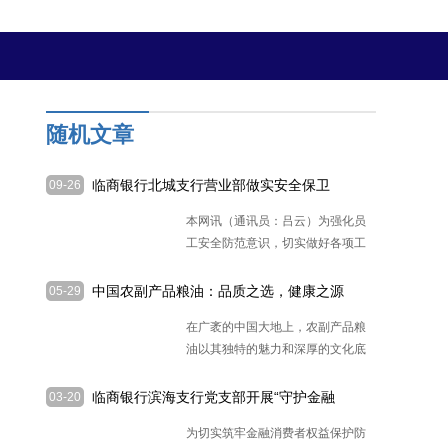
随机文章
临商银行北城支行营业部做实安全保卫
09-26
强化员工防范意识
本网讯（通讯员：吕云）为强化员
工安全防范意识，切实做好各项工
作的顺利
[详细]
中国农副产品粮油：品质之选，健康之源
05-29
在广袤的中国大地上，农副产品粮
油以其独特的魅力和深厚的文化底
蕴
[详细]
临商银行滨海支行党支部开展“守护金融
03-20
消费权益 践行临商责任担当”主题党日活
为切实筑牢金融消费者权益保护防
动