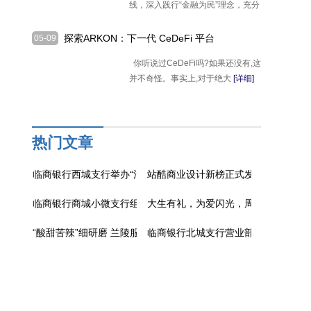
线，深入践行“金融为民”理念，充分
[详细]
探索ARKON：下一代 CeDeFi 平台
05-09
你听说过CeDeFi吗?如果还没有,这
并不奇怪。事实上,对于绝大
[详细]
热门文章
临商银行西城支行举办“清凉夏至、金融降暑”主题客户活动
站酷商业设计新榜正式发布！以多样“
临商银行商城小微支行组织开展女神节高端客户走访答谢活动
大生有礼，为爱闪光，周大生大师艺
“酸甜苦辣”细研磨 兰陵服务提质效
临商银行北城支行营业部深入开展防