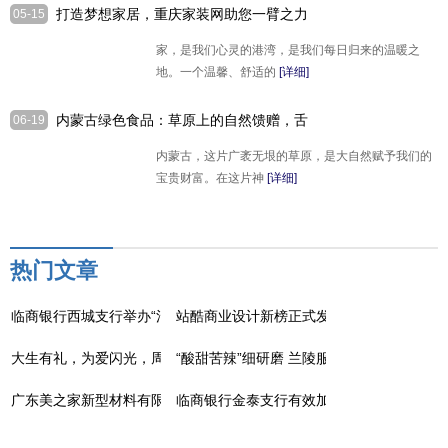
打造梦想家居，重庆家装网助您一臂之力
05-15
家，是我们心灵的港湾，是我们每日归来的温暖之
地。一个温馨、舒适的
[详细]
内蒙古绿色食品：草原上的自然馈赠，舌
06-19
尖上的健康之选
内蒙古，这片广袤无垠的草原，是大自然赋予我们的
宝贵财富。在这片神
[详细]
热门文章
临商银行西城支行举办“清凉夏至、金融降暑”主题客户活动
站酷商业设计新榜正式发布！以多样“设计解
大生有礼，为爱闪光，周大生大师艺术珠宝七夕新品点亮爱的光芒
“酸甜苦辣”细研磨 兰陵服务提质效
广东美之家新型材料有限公司演绎高雅与奢华的魅力，让人感觉到惊艳
临商银行金泰支行有效加强人员劳动纪律管