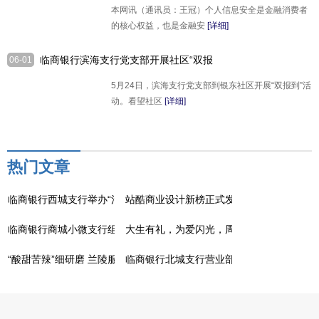
本网讯（通讯员：王冠）个人信息安全是金融消费者
的核心权益，也是金融安
[详细]
临商银行滨海支行党支部开展社区“双报
06-01
到”活动
5月24日，滨海支行党支部到银东社区开展“双报到”活
动。看望社区
[详细]
热门文章
临商银行西城支行举办“清凉夏至、金融降暑”主题客户活动
站酷商业设计新榜正式发布！以多样“设计解
临商银行商城小微支行组织开展女神节高端客户走访答谢活动
大生有礼，为爱闪光，周大生大师艺术珠宝
“酸甜苦辣”细研磨 兰陵服务提质效
临商银行北城支行营业部深入开展防范打击