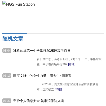
随机文章
准格尔旗第一中学举行2025届高考百日
03-04
倒计时誓师大会
百日燃壮志，高考启新程，2月27日上午，准格尔旗
第一中学在操场举行202
[详细]
国宝文脉中的女性力量：周大生×国家宝
03-10
藏大咖私享会成都站启幕
2026年，周大生×国家宝藏开启品牌价值新篇
章，正式确立
[详细]
守护个人信息安全 筑牢消保防火墙——
03-21
临商银行成都路支行保障客户信息安全权