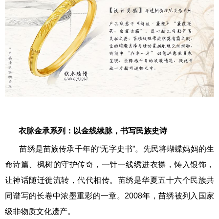
衣脉金承系列
：以金线续脉，书写民族史诗
苗绣是苗族传承千年的“无字史书”。先民将蝴蝶妈妈的生
命诗篇、枫树的守护传奇，一针一线绣进衣襟，铸入银饰，
让神话随迁徙流转，代代相传。苗绣是华夏五十六个民族共
同谱写的长卷中浓墨重彩的一章。2008年，苗绣被列入国家
级非物质文化遗产。