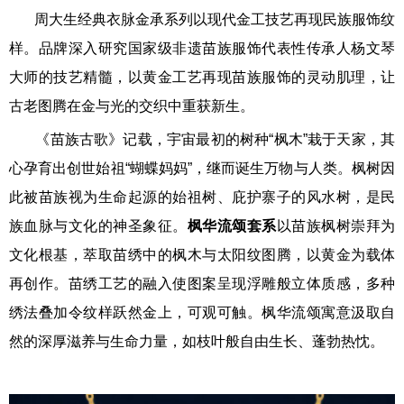
周大生经典衣脉金承系列以现代金工技艺再现民族服饰纹
样。品牌深入研究国家级非遗苗族服饰代表性传承人杨文琴
大师的技艺精髓，以黄金工艺再现苗族服饰的灵动肌理，让
古老图腾在金与光的交织中重获新生。
《苗族古歌》记载，宇宙最初的树种“枫木”栽于天家，其
心孕育出创世始祖“蝴蝶妈妈”，继而诞生万物与人类。枫树因
此被苗族视为生命起源的始祖树、庇护寨子的风水树，是民
族血脉与文化的神圣象征。
枫华流颂套系
以苗族枫树崇拜为
文化根基，萃取苗绣中的枫木与太阳纹图腾，以黄金为载体
再创作。苗绣工艺的融入使图案呈现浮雕般立体质感，多种
绣法叠加令纹样跃然金上，可观可触。枫华流颂寓意汲取自
然的深厚滋养与生命力量，如枝叶般自由生长、蓬勃热忱。