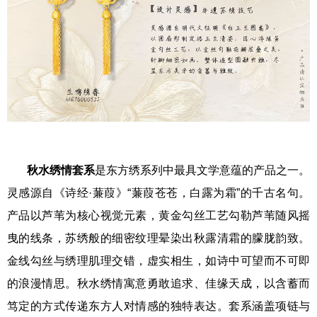
秋水绣情套系
是东方绣系列中最具文学意蕴的产品之一。
灵感源自《诗经·蒹葭》“蒹葭苍苍，白露为霜”的千古名句。
产品以芦苇为核心视觉元素，黄金勾丝工艺勾勒芦苇随风摇
曳的线条，苏绣般的细密纹理晕染出秋露清霜的朦胧韵致。
金线勾丝与绣理肌理交错，虚实相生，如诗中可望而不可即
的浪漫情思。秋水绣情寓意勇敢追求、佳缘天成，以含蓄而
笃定的方式传递东方人对情感的独特表达。套系涵盖项链与