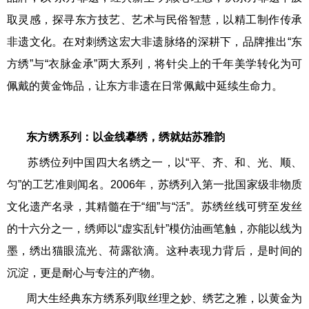
取灵感，探寻东方技艺、艺术与民俗智慧，以精工制作传承
非遗文化。在对刺绣这宏大非遗脉络的深耕下，品牌推出“东
方绣”与“衣脉金承”两大系列，将针尖上的千年美学转化为可
佩戴的黄金饰品，让东方非遗在日常佩戴中延续生命力。
东方绣系列
：以金线摹绣，绣就姑苏雅韵
苏绣位列中国四大名绣之一，以“平、齐、和、光、顺、
匀”的工艺准则闻名。2006年，苏绣列入第一批国家级非物质
文化遗产名录，其精髓在于“细”与“活”。苏绣丝线可劈至发丝
的十六分之一，绣师以“虚实乱针”模仿油画笔触，亦能以线为
墨，绣出猫眼流光、荷露欲滴。这种表现力背后，是时间的
沉淀，更是耐心与专注的产物。
周大生经典东方绣系列取丝理之妙、绣艺之雅，以黄金为