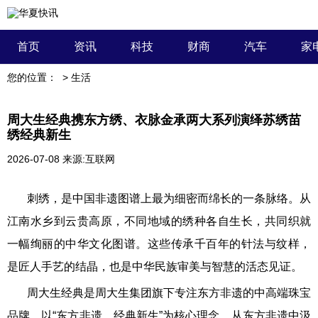
首页
资讯
科技
财商
汽车
家
您的位置：
>
生活
周大生经典携东方绣、衣脉金承两大系列演绎苏绣苗
绣经典新生
2026-07-08
来源:互联网
刺绣，是中国非遗图谱上最为细密而绵长的一条脉络。从
江南水乡到云贵高原，不同地域的绣种各自生长，共同织就
一幅绚丽的中华文化图谱。这些传承千百年的针法与纹样，
是匠人手艺的结晶，也是中华民族审美与智慧的活态见证。
周大生经典是周大生集团旗下专注东方非遗的中高端珠宝
品牌，以“东方非遗，经典新生”为核心理念，从东方非遗中汲