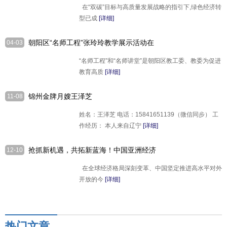
在“双碳”目标与高质量发展战略的指引下,绿色经济转
型已成
[详细]
朝阳区“名师工程”张玲玲教学展示活动在
04-03
人大附中朝阳学校举行
“名师工程”和“名师讲堂”是朝阳区教工委、教委为促进
教育高质
[详细]
锦州金牌月嫂王泽芝
11-08
姓名：王泽芝 电话：15841651139（微信同步） 工
作经历： 本人来自辽宁
[详细]
抢抓新机遇，共拓新蓝海！中国亚洲经济
12-10
发展协会联合国及国际公共采购工作委员
在全球经济格局深刻变革、中国坚定推进高水平对外
会蓄势再出发！
开放的今
[详细]
热门文章