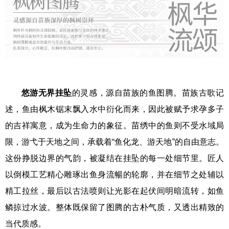
悠游无界挂坠
的灵感，源自苗族的鱼图腾。苗族古歌记
述，鱼由枫木锯末飘入水中衍化而来，因此被赋予求孕多子
的吉祥寓意，成为生命力的象征。苗绣中的鱼则不受水域局
限，游弋于天地之间，承载着“鱼化龙、游天地”的自由意志。
这份挣脱边界的气韵，被凝结在挂坠的每一处细节里。匠人
以倒模工艺精心雕琢出鱼身流暢的轮廓，并在细节之处辅以
精工拉丝，最后以古法喷则让光影在起伏间明暗流转，如鱼
鳞掠过水波。整体既保留了图腾的古朴气质，又透出精致的
当代质感。