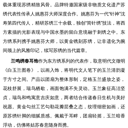
载体重现苏绣精致风骨。品牌特邀国家级非物质文化遗产苏
绣代表性传承人姚惠芬大师深度合作。姚惠芬为一代“针神”沈
寿第四代传人，精研苏绣三十余载，独创“简针绣”技法，将西
方素描的光影表现与中国水墨的留白意境融于刺绣之中。东
方绣系列携手姚惠芬大师，以黄金镌刻苏绣，让非遗化为腕
间颈上的风雅印记，续写苏绣的当代篇章。
兰鸣绣春耳饰
作为东方绣系列的代表作，取意明代文徵明
《白玉兰图卷》，以画入饰，将明代文人笔下的玉兰清韵凝
于方寸之间。产品以团扇为整体形制，定格玉兰盛放之姿，
花枝舒展，瑞鸟栖歇，画面饱满不失灵动。玉兰象征高洁坚
贞，瑞鸟和鸣寓意吉庆如意，两者结合传递春日生机与美好
祝愿。黄金勾丝工艺勾勒花瓣层叠之态，纹理细密如画，还
原苏绣针脚的细腻质感。佩戴于耳畔，团扇轻摇，玉兰暗香
浮动，仿佛将姑苏春意随身而携。