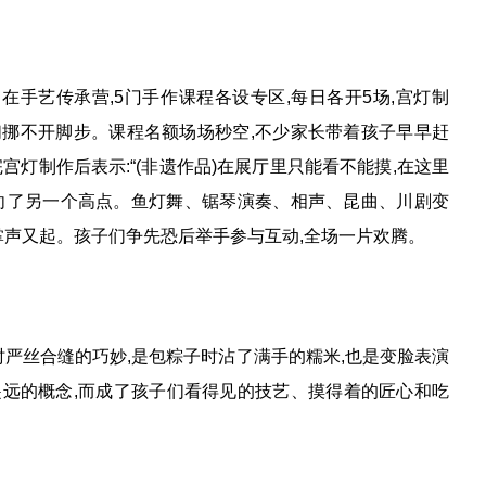
手艺传承营,5门手作课程各设专区,每日各开5场,宫灯制
挪不开脚步。课程名额场场秒空,不少家长带着孩子早早赶
灯制作后表示:“(非遗作品)在展厅里只能看不能摸,在这里
推向了另一个高点。鱼灯舞、锯琴演奏、相声、昆曲、川剧变
掌声又起。孩子们争先恐后举手参与互动,全场一片欢腾。
严丝合缝的巧妙,是包粽子时沾了满手的糯米,也是变脸表演
远的概念,而成了孩子们看得见的技艺、摸得着的匠心和吃