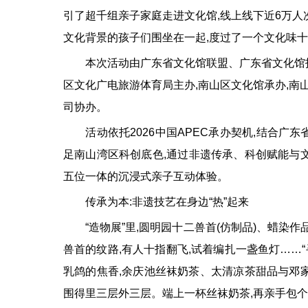
引了超千组亲子家庭走进文化馆,线上线下近6万人
文化背景的孩子们围坐在一起,度过了一个文化味
本次活动由广东省文化馆联盟、广东省文化馆指导
区文化广电旅游体育局主办,南山区文化馆承办,南
司协办。
活动依托2026中国APEC承办契机,结合广东省
足南山湾区科创底色,通过非遗传承、科创赋能与
五位一体的沉浸式亲子互动体验。
传承为本:非遗技艺在身边“热”起来
“造物展”里,圆明园十二兽首(仿制品)、蜡染作
兽首的纹路,有人十指翻飞,试着编扎一盏鱼灯……“
乳鸽的焦香,余庆池丝袜奶茶、太清凉茶甜品与邓
围得里三层外三层。端上一杯丝袜奶茶,再亲手包