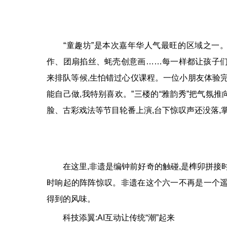
“童趣坊”是本次嘉年华人气最旺的区域之一。在
作、团扇掐丝、蚝壳创意画……每一样都让孩子们
来排队等候,生怕错过心仪课程。一位小朋友体验完宫
能自己做,我特别喜欢。”三楼的“雅韵秀”把气氛
脸、古彩戏法等节目轮番上演,台下惊叹声还没落,
在这里,非遗是编钟前好奇的触碰,是榫卯拼接时
时响起的阵阵惊叹。非遗在这个六一不再是一个遥
得到的风味。
科技添翼:AI互动让传统“潮”起来