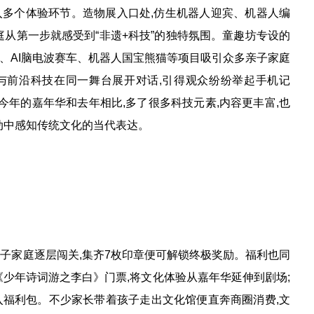
多个体验环节。造物展入口处,仿生机器人迎宾、机器人编
庭从第一步就感受到“非遗+科技”的独特氛围。童趣坊专设的
棋、AI脑电波赛车、机器人国宝熊猫等项目吸引众多亲子家庭
与前沿科技在同一舞台展开对话,引得观众纷纷举起手机记
今年的嘉年华和去年相比,多了很多科技元素,内容更丰富,也
动中感知传统文化的当代表达。
家庭逐层闯关,集齐7枚印章便可解锁终极奖励。福利也同
《少年诗词游之李白》门票,将文化体验从嘉年华延伸到剧场;
入福利包。不少家长带着孩子走出文化馆便直奔商圈消费,文