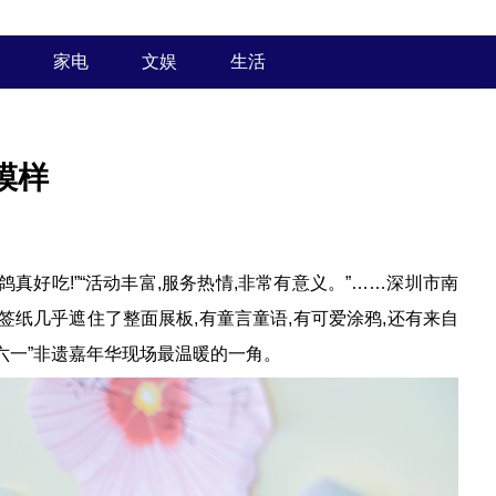
家电
文娱
生活
模样
鸽真好吃!”“活动丰富,服务热情,非常有意义。”……深圳市南
签纸几乎遮住了整面展板,有童言童语,有可爱涂鸦,还有来自
“六一”非遗嘉年华现场最温暖的一角。