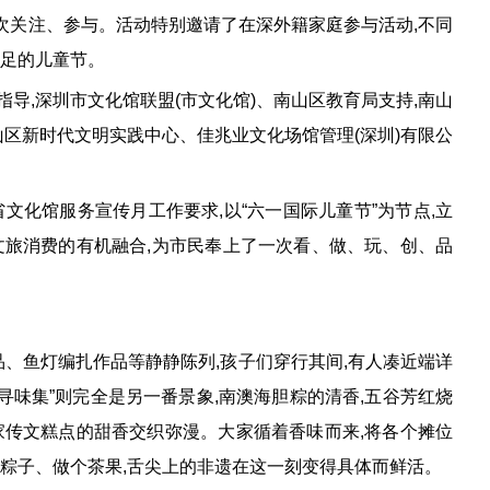
次关注、参与。活动特别邀请了在深外籍家庭参与活动,不同
十足的儿童节。
,深圳市文化馆联盟(市文化馆)、南山区教育局支持,南山
山区新时代文明实践中心、佳兆业文化场馆管理(深圳)有限公
文化馆服务宣传月工作要求,以“六一国际儿童节”为节点,立
文旅消费的有机融合,为市民奉上了一次看、做、玩、创、品
品、鱼灯编扎作品等静静陈列,孩子们穿行其间,有人凑近端详
寻味集”则完全是另一番景象,南澳海胆粽的清香,五谷芳红烧
家传文糕点的甜香交织弥漫。大家循着香味而来,将各个摊位
个粽子、做个茶果,舌尖上的非遗在这一刻变得具体而鲜活。