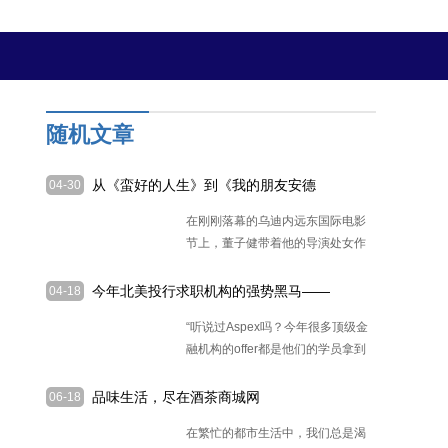
随机文章
从《蛮好的人生》到《我的朋友安德
04-30
烈》，董子健导演的真诚与共鸣
在刚刚落幕的乌迪内远东国际电影
节上，董子健带着他的导演处女作
《
[详细]
今年北美投行求职机构的强势黑马——
04-18
Aspex Career
“听说过Aspex吗？今年很多顶级金
融机构的offer都是他们的学员拿到
[详细]
品味生活，尽在酒茶商城网
06-18
在繁忙的都市生活中，我们总是渴