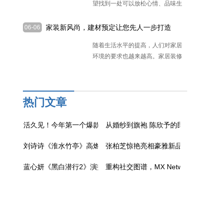
望找到一处可以放松心情、品味生
活
[详细]
家装新风尚，建材预定让您先人一步打造
06-06
梦想家园！
随着生活水平的提高，人们对家居
环境的要求也越来越高。家居装修
不
[详细]
热门文章
活久见！今年第一个爆款角色，烂人设被董子健翻出花来了
从婚纱到旗袍 陈欣予的民国扮相把优雅
刘诗诗《淮水竹亭》高燃打戏原始帧释出，刀马旦含金量还在上
张柏芝惊艳亮相豪雅新品发布会 红装
蓝心妍《黑白潜行2》演技超群引票房飘红
重构社交图谱，MX Network开启