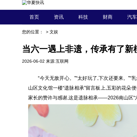
首页
资讯
科技
财商
汽车
您的位置：
>
文娱
当六一遇上非遗，传承有了新
2026-06-02
来源:互联网
“今天无敌开心。”“太好玩了,下次还要来。”“乳
山区文化馆一楼“遗脉相承”留言板上,五彩的花朵便
家长的赞许与感谢,这是遗脉相承——2026南山区