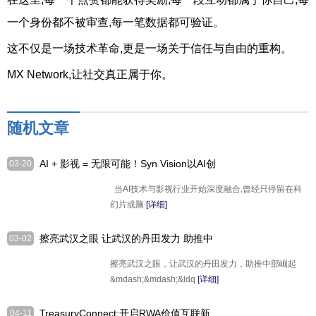
一个身份都不被审查,每一笔数据都可验证。
这不仅是一场技术革命,更是一场关于信任与自由的重构。
MX Network,让社交真正属于你。
随机文章
AI + 影视 = 无限可能！Syn Vision以AI创
03-20
新技术延伸短剧未来
当AI技术与影视行业开始深度融合,曾经只停留在科
幻片或脑
[详细]
擦亮武汉之眼 让武汉的丹田发力 助推中
03-02
部崛起暨武汉南岸嘴开发建议案
擦亮武汉之眼，让武汉的丹田发力，助推中部崛起
&mdash;&mdash;&ldq
[详细]
TreasuryConnect:开启RWA价值互联新
04-11