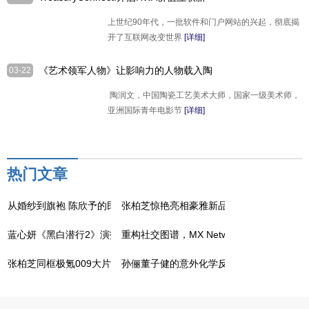
纪元，打造链上上市产业集群
上世纪90年代，一批软件和门户网站的兴起，彻底揭
开了互联网改变世界
[详细]
《艺术领军人物》让影响力的人物载入陶
03-22
润文--邵大箴作品赏析
陶润文，中国陶瓷工艺美术大师，国家一级美术师，
亚洲国际青年电影节
[详细]
热门文章
从婚纱到旗袍 陈欣予的民国扮相把优雅刻进了DNA
张柏芝惊艳亮相豪雅新品发布会 红装女神
蓝心妍《黑白潜行2》演技超群引票房飘红
重构社交图谱，MX Network开启算力社
张柏芝同框极氪009大片曝光 粉裙飘舞尽显优雅自由
孙俪董子健的意外化学反应 网友大呼这是喜