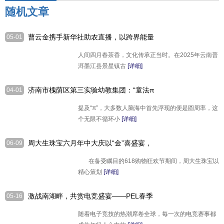
随机文章
曹云金携手新华社助农直播，以跨界能量
05-01
点亮墨江茶文化！
人间四月春茶香，文化传承正当时。在2025年云南普
洱墨江县景星镇古
[详细]
济南市槐荫区第三实验幼教集团：“童法π
04-01
乐园”解锁幼儿法治启蒙
提及“π”，大多数人脑海中首先浮现的便是圆周率，这
个无限不循环小
[详细]
周大生珠宝六月年中大庆以“金”喜盛宴，
06-09
点燃618狂欢热情
在备受瞩目的618购物狂欢节期间，周大生珠宝以
精心策划
[详细]
激战南湖畔，共赏电竞盛宴——PEL春季
05-16
总决赛观赛活动邀您前来
随着电子竞技的热潮席卷全球，每一次的电竞赛事都